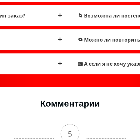
ин заказ?
🌀 Возможна ли постеп
🔁 Можно ли повторить
📧 А если я не хочу ук
Комментарии
5