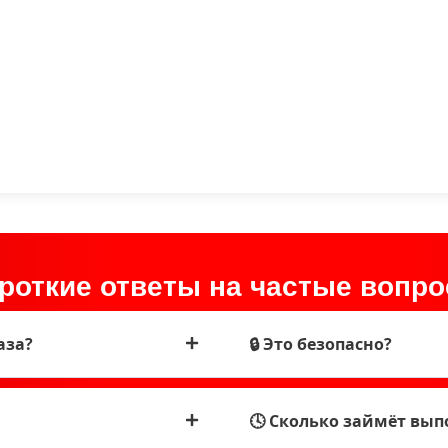
ороткие ответы на частые вопро
аза?
🔒 Это безопасно?
🕓 Сколько займёт вы