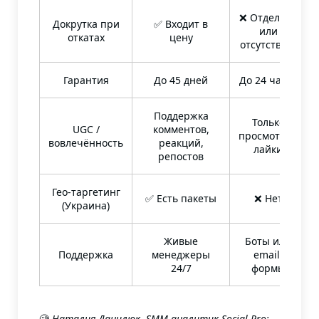
❌ Отдельно
Докрутка при
✅ Входит в
или
откатах
цену
отсутствует
Гарантия
До 45 дней
До 24 часов
Поддержка
Только
UGC /
комментов,
просмотры/
вовлечённость
реакций,
лайки
репостов
Гео-таргетинг
✅ Есть пакеты
❌ Нет
(Украина)
Живые
Боты или
Поддержка
менеджеры
email-
24/7
формы
🧐
Наталия Данилюк, SMM-аналитик Social-Pro: