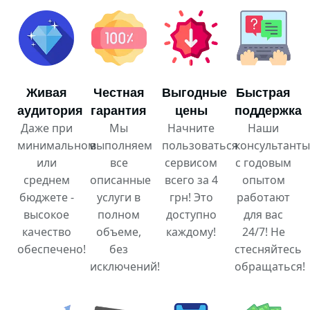
Живая
Честная
Выгодные
Быстрая
аудитория
гарантия
цены
поддержка
Даже при
Мы
Начните
Наши
минимальном
выполняем
пользоваться
консультанты
или
все
сервисом
с годовым
среднем
описанные
всего за 4
опытом
бюджете -
услуги в
грн! Это
работают
высокое
полном
доступно
для вас
качество
объеме,
каждому!
24/7! Не
обеспечено!
без
стесняйтесь
исключений!
обращаться!