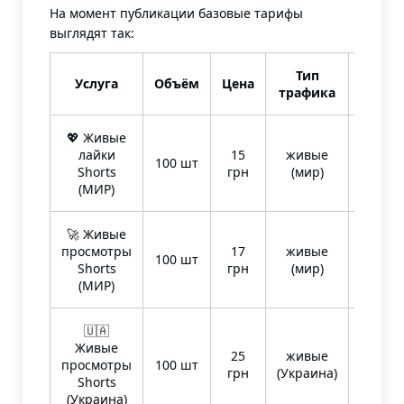
На момент публикации базовые тарифы
выглядят так:
Тип
Услуга
Объём
Цена
Доста
трафика
💖 Живые
лайки
15
живые
100 шт
быстр
Shorts
грн
(мир)
(МИР)
🚀 Живые
просмотры
17
живые
супе
100 шт
Shorts
грн
(мир)
скоро
(МИР)
🇺🇦
Живые
25
живые
супе
просмотры
100 шт
грн
(Украина)
скоро
Shorts
(Украина)