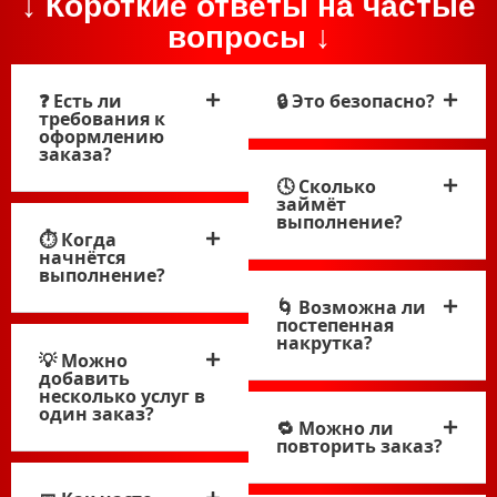
↓ Короткие ответы на частые
вопросы ↓
❓ Есть ли
🔒 Это безопасно?
требования к
оформлению
заказа?
🕓 Сколько
займёт
выполнение?
⏱ Когда
начнётся
выполнение?
🌀 Возможна ли
постепенная
накрутка?
💡 Можно
добавить
несколько услуг в
один заказ?
🔁 Можно ли
повторить заказ?