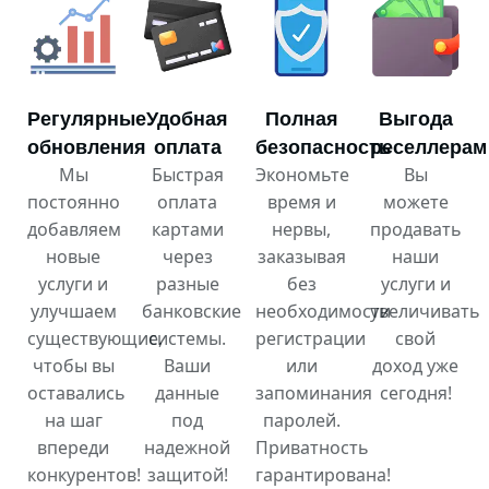
Регулярные
Удобная
Полная
Выгода
обновления
оплата
безопасность
реселлерам
Мы
Быстрая
Экономьте
Вы
постоянно
оплата
время и
можете
добавляем
картами
нервы,
продавать
новые
через
заказывая
наши
услуги и
разные
без
услуги и
улучшаем
банковские
необходимости
увеличивать
существующие,
системы.
регистрации
свой
чтобы вы
Ваши
или
доход уже
оставались
данные
запоминания
сегодня!
на шаг
под
паролей.
впереди
надежной
Приватность
конкурентов!
защитой!
гарантирована!