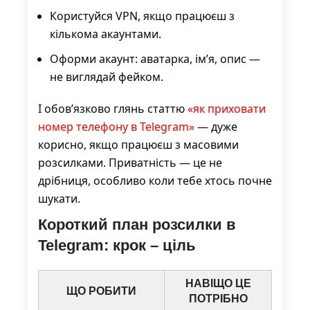
Користуйся VPN, якщо працюєш з
кількома акаунтами.
Оформи акаунт: аватарка, ім’я, опис —
не виглядай фейком.
І обов’язково глянь статтю
«як приховати
номер телефону в Telegram»
— дуже
корисно, якщо працюєш з масовими
розсилками. Приватність — це не
дрібниця, особливо коли тебе хтось почне
шукати.
Короткий план розсилки в
Telegram: крок – ціль
НАВІЩО ЦЕ
ЩО РОБИТИ
ПОТРІБНО