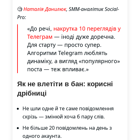
🧐
Наталія Данилюк
, SMM-аналітик Social-
Pro:
«До речі,
накрутка 10 переглядів у
Телеграм
— іноді дуже доречна.
Для старту — просто супер.
Алгоритми Telegram люблять
динаміку, а вигляд «популярного»
поста — теж впливає.»
Як не влетіти в бан: корисні
дрібниці
Не шли одне й те саме повідомлення
скрізь — змінюй хоча б пару слів.
Не більше 20 повідомлень на день з
одного акаунта.