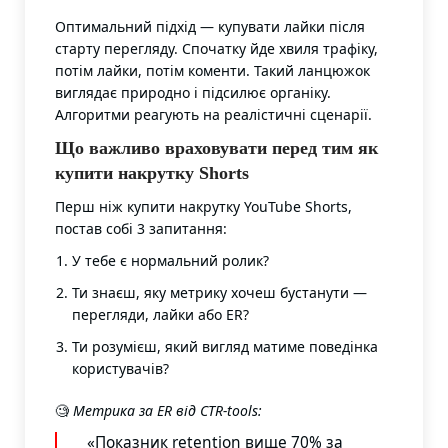
Оптимальний підхід — купувати лайки після
старту перегляду. Спочатку йде хвиля трафіку,
потім лайки, потім коменти. Такий ланцюжок
виглядає природно і підсилює органіку.
Алгоритми реагують на реалістичні сценарії.
Що важливо враховувати перед тим як
купити накрутку Shorts
Перш ніж купити накрутку YouTube Shorts,
постав собі 3 запитання:
У тебе є нормальний ролик?
Ти знаєш, яку метрику хочеш бустанути —
перегляди, лайки або ER?
Ти розумієш, який вигляд матиме поведінка
користувачів?
🧐
Метрика за ER від CTR-tools:
«Показник retention вище 70% за