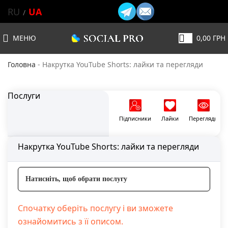
RU
UA
МЕНЮ
0,00
ГРН
Головна
-
Накрутка YouTube Shorts: лайки та перегляди
Послуги
Підписники
Лайки
Перегляди
Накрутка YouTube Shorts: лайки та перегляди
Натисніть, щоб обрати послугу
Спочатку оберіть послугу і ви зможете
ознайомитись з її описом.