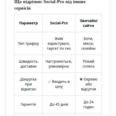
Що відрізняє Social-Pro від інших
сервісів
Звичайні
Параметр
Social-Pro
сайти
Живі
Боти,
Тип трафіку
користувачі,
мікси,
таргет по гео
склейки
Швидкість
Настроюється,
Різкий
доставки
рівномірна
сплеск
Докрутка
❌ Окремо
✅ Входить в
при
або
ціну
відкатах
відсутня
До 24
Гарантія
До 45 днів
годин