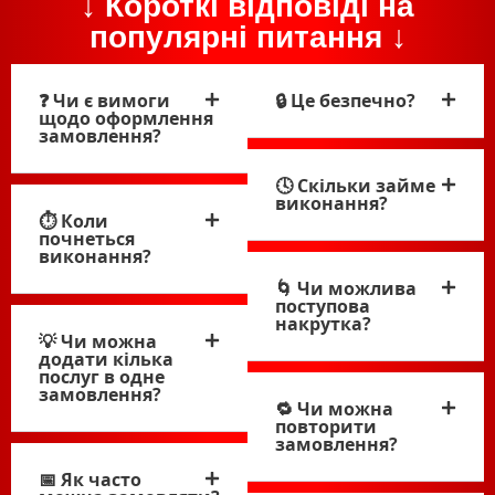
↓ Короткі відповіді на
популярні питання ↓
❓ Чи є вимоги
🔒 Це безпечно?
щодо оформлення
замовлення?
🕓 Скільки займе
виконання?
⏱ Коли
почнеться
виконання?
🌀 Чи можлива
поступова
накрутка?
💡 Чи можна
додати кілька
послуг в одне
замовлення?
🔁 Чи можна
повторити
замовлення?
📅 Як часто