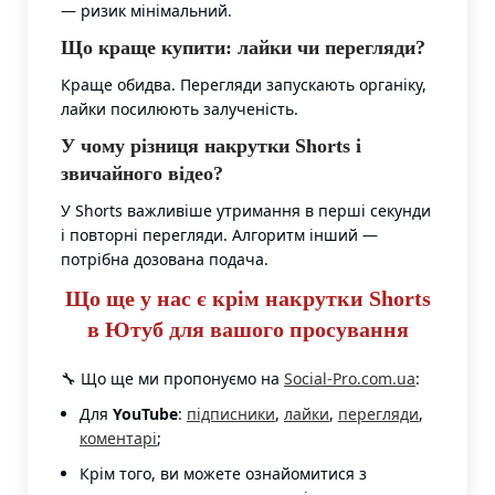
— ризик мінімальний.
Що краще купити: лайки чи перегляди?
Краще обидва. Перегляди запускають органіку,
лайки посилюють залученість.
У чому різниця накрутки Shorts і
звичайного відео?
У Shorts важливіше утримання в перші секунди
і повторні перегляди. Алгоритм інший —
потрібна дозована подача.
Що ще у нас є крім накрутки Shorts
в Ютуб для вашого просування
🔧 Що ще ми пропонуємо на
Social-Pro.com.ua
:
Для
YouTube
:
підписники
,
лайки
,
перегляди
,
коментарі
;
Крім того, ви можете ознайомитися з