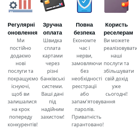
Регулярні
Зручна
Повна
Користь
оновлення
оплата
безпека
реселерам
Ми
Швидка
Економте
Ви можете
постійно
сплата
час і
реалізовуват
додаємо
картами
нерви,
наші
нові
через
замовляючи
послуги та
послуги та
різні
без
збільшувати
покращуємо
банківські
необхідності
свій дохід
існуючі,
системи.
реєстрації
уже
щоб ви
Ваші дані
або
сьогодні!
залишалися
під
запам'ятовування
на крок
надійним
паролів.
попереду
захистом!
Приватність
конкурентів!
гарантовано!