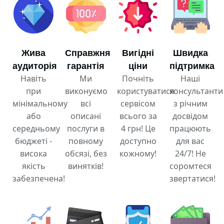
Жива
Справжня
Вигідні
Швидка
аудиторія
гарантія
ціни
підтримка
Навіть
Ми
Почніть
Наші
при
виконуємо
користуватися
консультанти
мінімальному
всі
сервісом
з річним
або
описані
всього за
досвідом
середньому
послуги в
4 грн! Це
працюють
бюджеті -
повному
доступно
для вас
висока
обсязі, без
кожному!
24/7! Не
якість
винятків!
соромтеся
забезпечена!
звертатися!