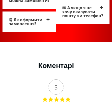
можна замовляти?
📧 А якщо я не
хочу вказувати
пошту чи телефон?
🛒 Як оформити
замовлення?
Коментарі
5