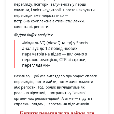
перегляду, повтори, залученість у перші
хвилини, і якість аудиторії. Просто накрутити
перегляди вже недостатньо —
потрібна комплексна активність: лайки,
коментарі, репости.
🧐
Дані Buffer Analytics:
«Модель VQ (View Quality) у Shorts
аналізує до 12 поведінкових
параметрів на відео — включно з
першою реакцією, CTR зі стрічки, і
переглядами»
Важливо, щоб усе виглядало природно: сплеск
переглядів, потім лайки, потім живі коменти
або репости. Тоді ролик виглядатиме як
реально вірусний, і потрапить у “хвилю”
органічних рекомендацій. А отже — підуть і
справжні глядачі, і зростання підписників.
Купити перегляди та лайки для