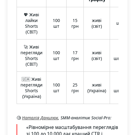
💖 Живі
лайки
100
15
живі
швидка
Shorts
шт
грн
(світ)
(СВІТ)
🚀 Живі
перегляди
100
17
живі
супер
Shorts
шт
грн
(світ)
швидкість
(СВІТ)
🇺🇦 Живі
перегляди
100
25
живі
супер
Shorts
шт
грн
(Україна)
швидкість
(Україна)
🧐
Наталія Данилюк
, SMM-аналітик Social-Pro:
«Рівномірне масштабування переглядів
зі 100 до 10 000 дає кращий CTR і