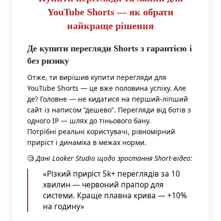
YouTube Shorts — як обрати
найкраще рішення
Де купити перегляди Shorts з гарантією і
без ризику
Отже, ти вирішив купити перегляди для
YouTube Shorts — це вже половина успіху. Але
де? Головне — не кидатися на перший-ліпший
сайт із написом “дешево”. Перегляди від ботів з
одного IP — шлях до тіньового бану.
Потрібні реальні користувачі, рівномірний
приріст і динаміка в межах норми.
🧐
Дані Looker Studio щодо зростання Short-відео:
«Різкий приріст 5k+ переглядів за 10
хвилин — червоний прапор для
системи. Краще плавна крива — +10%
на годину»