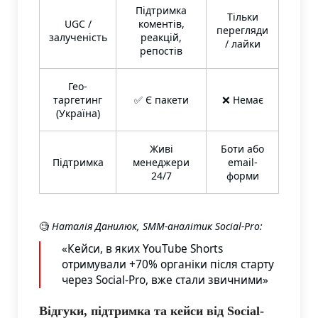
Підтримка
Тільки
UGC /
коментів,
перегляди
залученість
реакцій,
/ лайки
репостів
Гео-
таргетинг
✅ Є пакети
❌ Немає
(Україна)
Живі
Боти або
Підтримка
менеджери
email-
24/7
форми
🧐
Наталія Данилюк, SMM-аналітик Social-Pro:
«Кейси, в яких YouTube Shorts
отримували +70% органіки після старту
через Social-Pro, вже стали звичними»
Відгуки, підтримка та кейси від Social-