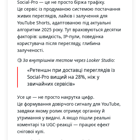
Social-Pro — це не просто біржа трафіку.
Це сервіс із продуманою системою постачання
живих переглядів, лайків і залучення для
YouTube Shorts, адаптованою під актуальні
алгоритми 2025 року. Тут враховуються десятки
факторів: швидкість, IP-пули, поведінка
користувача після перегляду, глибина
залученості.
🧐
За внутрішнім тестом через Looker Studio:
«Ретеншн при доставці переглядів із
Social-Pro вищий на 28%, ніж у
звичайних сервісів»
Усе це — не просто накрутка цифр.
Це формування довірчого сигналу для YouTube,
завдяки якому ролик отримує органіку й
утримання у видачі. А якщо пішли реальні
коментарі та UGC-реакції — працює ефект
снігової кулі.