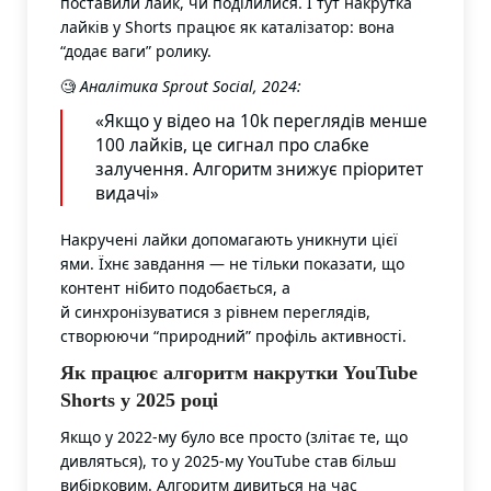
поставили лайк, чи поділилися. І тут накрутка
лайків у Shorts працює як каталізатор: вона
“додає ваги” ролику.
🧐
Аналітика Sprout Social, 2024:
«Якщо у відео на 10k переглядів менше
100 лайків, це сигнал про слабке
залучення. Алгоритм знижує пріоритет
видачі»
Накручені лайки допомагають уникнути цієї
ями. Їхнє завдання — не тільки показати, що
контент нібито подобається, а
й синхронізуватися з рівнем переглядів,
створюючи “природний” профіль активності.
Як працює алгоритм накрутки YouTube
Shorts у 2025 році
Якщо у 2022-му було все просто (злітає те, що
дивляться), то у 2025-му YouTube став більш
вибірковим. Алгоритм дивиться на час