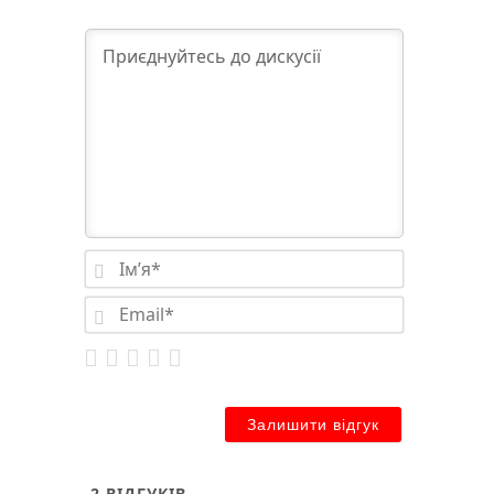
Імʼя*
Email*
2
ВІДГУКІВ