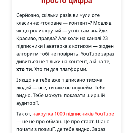
просто цифра
Серйозно, скільки разів ви чули оте
класичне: «головне — контент»? Мовляв,
якщо ролик крутий — успіх сам знайде.
Красиво, правда? Але коли на каналі 23
підписники і аватарка з котиком — жоден
алгоритм тобі не повірить. YouTube зараз
дивиться не тільки на контент, а й на те,
хто ти
. Хто ти для платформи.
І якщо на тебе вже підписано тисяча
людей — все, ти вже не ноунейм. Тебе
видно. Тебе можуть показати ширшій
аудиторії.
Так от,
накрутка 1000 підписників YouTube
— це не про обман. Це про старт. Шанс
почати з позиції, де тебе видно. Зараз