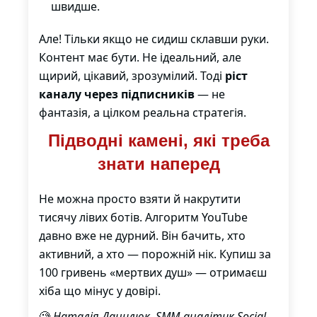
швидше.
Але! Тільки якщо не сидиш склавши руки.
Контент має бути. Не ідеальний, але
щирий, цікавий, зрозумілий. Тоді
ріст
каналу через підписників
— не
фантазія, а цілком реальна стратегія.
Підводні камені, які треба
знати наперед
Не можна просто взяти й накрутити
тисячу лівих ботів. Алгоритм YouTube
давно вже не дурний. Він бачить, хто
активний, а хто — порожній нік. Купиш за
100 гривень «мертвих душ» — отримаєш
хіба що мінус у довірі.
🧐
Наталія Данилюк, SMM-аналітик Social-