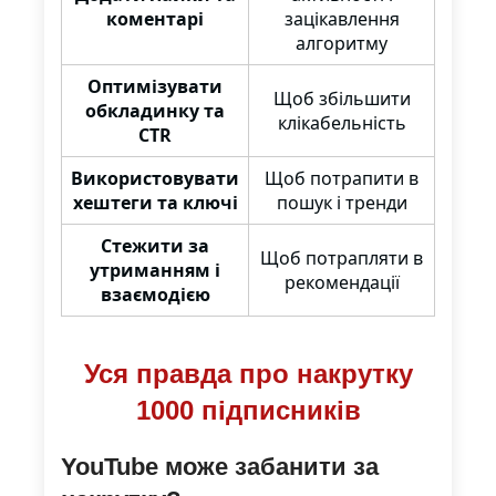
коментарі
зацікавлення
алгоритму
Оптимізувати
Щоб збільшити
обкладинку та
клікабельність
CTR
Використовувати
Щоб потрапити в
хештеги та ключі
пошук і тренди
Стежити за
Щоб потрапляти в
утриманням і
рекомендації
взаємодією
Уся правда про накрутку
1000 підписників
YouTube може забанити за