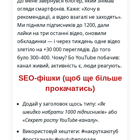
До мене звернувся блогер, який знімав
огляди смартфонів. Каже: «Хочу в
рекомендації, а відео взагалі не заходять».
Ми підняли підписників до 1200, дали
лайки на три останні відео, оновили
обкладинки — і через тиждень одне відео
злетіло на +30 000 переглядів. До того
було 300–400. Чому? Бо YouTube побачив:
канал живий, активність є, люди реагують.
SEO-фішки (щоб ще більше
прокачатись)
Додай у заголовок щось типу:
«Як
швидко набрати 1000 підписників»
або
«Секрет росту YouTube-каналу»
.
Використовуй хештеги: #накруткаютуб
#ростканалу #youtubeпоради