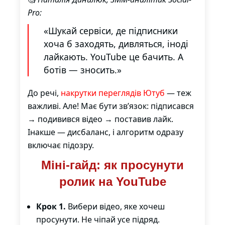
Pro:
«Шукай сервіси, де підписники
хоча б заходять, дивляться, іноді
лайкають. YouTube це бачить. А
ботів — зносить.»
До речі,
накрутки переглядів Ютуб
— теж
важливі. Але! Має бути зв’язок: підписався
→ подивився відео → поставив лайк.
Інакше — дисбаланс, і алгоритм одразу
включає підозру.
Міні-гайд: як просунути
ролик на YouTube
Крок 1.
Вибери відео, яке хочеш
просунути. Не чіпай усе підряд.