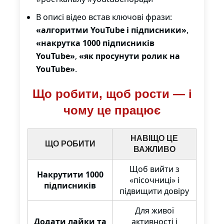
В описі відео встав ключові фрази:
«алгоритми YouTube і підписники»
,
«накрутка 1000 підписників
YouTube»
,
«як просунути ролик на
YouTube»
.
Що робити, щоб рости — і
чому це працює
НАВІЩО ЦЕ
ЩО РОБИТИ
ВАЖЛИВО
Щоб вийти з
Накрутити 1000
«пісочниці» і
підписників
підвищити довіру
Для живої
Додати лайки та
активності і