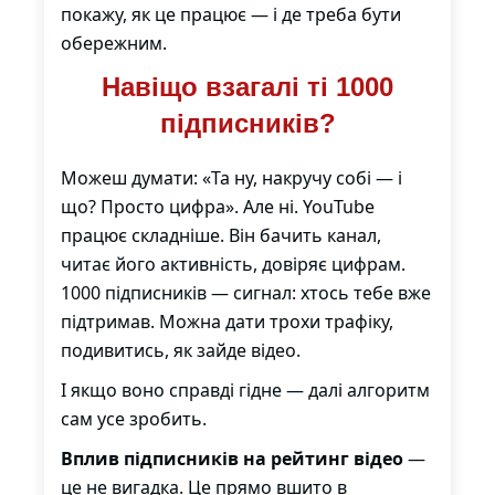
покажу, як це працює — і де треба бути
обережним.
Навіщо взагалі ті 1000
підписників?
Можеш думати: «Та ну, накручу собі — і
що? Просто цифра». Але ні. YouTube
працює складніше. Він бачить канал,
читає його активність, довіряє цифрам.
1000 підписників — сигнал: хтось тебе вже
підтримав. Можна дати трохи трафіку,
подивитись, як зайде відео.
І якщо воно справді гідне — далі алгоритм
сам усе зробить.
Вплив підписників на рейтинг відео
—
це не вигадка. Це прямо вшито в