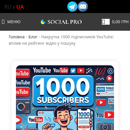
RU
UA
МЕНЮ
0,00
ГРН
Головна
-
Блог
-
Накрутка 1000 підписників YouTube:
вплив на рейтинг відео у пошуку