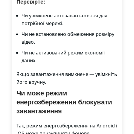
Перевірте:
Чи увімкнене автозавантаження для
потрібної мережі.
Чи не встановлено обмеження розміру
відео.
Чи не активований режим економії
даних.
Якщо завантаження вимкнене — увімкніть
його вручну.
Чи може режим
енергозбереження блокувати
завантаження
Так, режим енергозбереження на Android і
iOS може призупиняти фонове