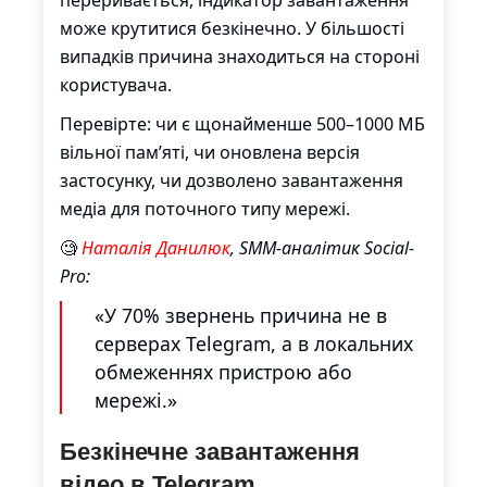
переривається, індикатор завантаження
може крутитися безкінечно. У більшості
випадків причина знаходиться на стороні
користувача.
Перевірте: чи є щонайменше 500–1000 МБ
вільної пам’яті, чи оновлена версія
застосунку, чи дозволено завантаження
медіа для поточного типу мережі.
🧐
Наталія Данилюк
, SMM-аналітик Social-
Pro:
«У 70% звернень причина не в
серверах Telegram, а в локальних
обмеженнях пристрою або
мережі.»
Безкінечне завантаження
відео в Telegram