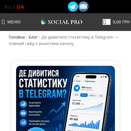
RU
UA
МЕНЮ
0,00
ГРН
Головна
-
Блог
-
Де дивитися статистику в Telegram —
повний гайд з аналітики каналу