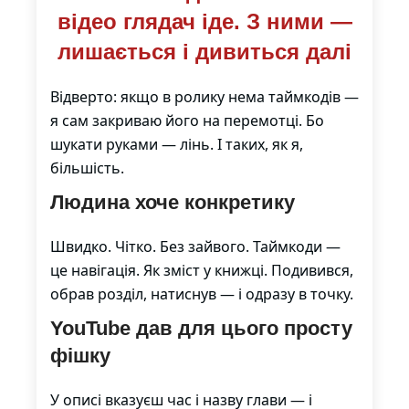
відео глядач іде. З ними —
лишається і дивиться далі
Відверто: якщо в ролику нема таймкодів —
я сам закриваю його на перемотці. Бо
шукати руками — лінь. І таких, як я,
більшість.
Людина хоче конкретику
Швидко. Чітко. Без зайвого. Таймкоди —
це навігація. Як зміст у книжці. Подивився,
обрав розділ, натиснув — і одразу в точку.
YouTube дав для цього просту
фішку
У описі вказуєш час і назву глави — і