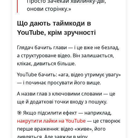
Просто зачекай хвилинку-дві,
онови сторінку.»
Що дають таймкоди в
YouTube, крім зручності
Глядач бачить глави — і це вже не безлад,
а структуроване відео. Він залишається,
клікає, дивиться більше.
YouTube бачить: «ага, відео утримує увагу»
— і починає просувати його вище.
А назви глав з ключовими словами — це
ще й додаткові точки входу з пошуку.
🎯 Якщо підсилити ефект — наприклад,
накрутити лайки на YouTube
— це створює
перше враження: відео «живе», його
дивляться. Але завжди в міру.