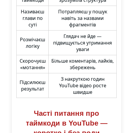
таймкоди
зрозуміла структура
Називаєш
Потрапляєш у пошук
глави по
навіть за назвами
суті
фрагментів
Глядач не йде —
Розмічаєш
підвищується утримання
логіку
уваги
Скорочуєш
Більше коментарів, лайків,
«мотання»
збережень
З накруткою годин
Підсилюєш
YouTube відео росте
результат
швидше
Часті питання про
таймкоди в YouTube —
коротко і без води