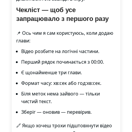
Чекліст — щоб усе
запрацювало з першого разу
📌 Ось чим я сам користуюсь, коли додаю
глави:
Відео розбите на логічні частини.
Перший рядок починається з 00:00.
Є щонайменше три глави.
Формат часу: хв:сек або год:хв:сек.
Біля меток нема зайвого — тільки
чистий текст.
Зберіг — оновив — перевірив.
🔗 Якщо хочеш трохи підштовхнути відео