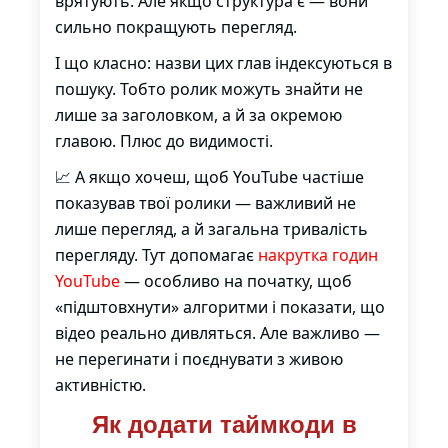
врятують. Але якщо структура є — вони
сильно покращують перегляд.
І що класно: назви цих глав індексуються в
пошуку. Тобто ролик можуть знайти не
лише за заголовком, а й за окремою
главою. Плюс до видимості.
📈 А якщо хочеш, щоб YouTube частіше
показував твої ролики — важливий не
лише перегляд, а й загальна тривалість
перегляду. Тут допомагає
накрутка годин
YouTube
— особливо на початку, щоб
«підштовхнути» алгоритми і показати, що
відео реально дивляться. Але важливо —
не перегинати і поєднувати з живою
активністю.
Як додати таймкоди в