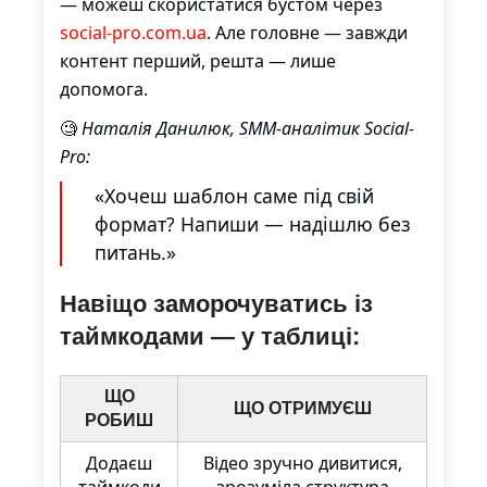
— можеш скористатися бустом через
social-pro.com.ua
. Але головне — завжди
контент перший, решта — лише
допомога.
🧐
Наталія Данилюк, SMM-аналітик Social-
Pro:
«Хочеш шаблон саме під свій
формат? Напиши — надішлю без
питань.»
Навіщо заморочуватись із
таймкодами — у таблиці:
ЩО
ЩО ОТРИМУЄШ
РОБИШ
Додаєш
Відео зручно дивитися,