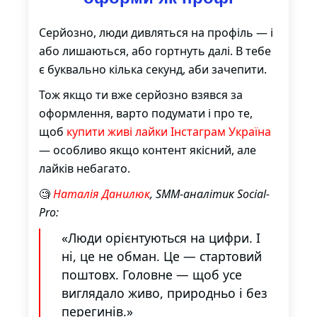
Серйозно, люди дивляться на профіль — і
або лишаються, або гортнуть далі. В тебе
є буквально кілька секунд, аби зачепити.
Тож якщо ти вже серйозно взявся за
оформлення, варто подумати і про те,
щоб
купити живі лайки Інстаграм Україна
— особливо якщо контент якісний, але
лайків небагато.
🧐
Наталія Данилюк
, SMM-аналітик Social-
Pro:
«Люди орієнтуються на цифри. І
ні, це не обман. Це — стартовий
поштовх. Головне — щоб усе
виглядало живо, природньо і без
перегинів.»