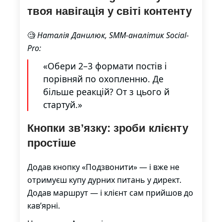
твоя навігація у світі контенту
🧐
Наталія Данилюк, SMM-аналітик Social-
Pro:
«Обери 2–3 формати постів і
порівняй по охопленню. Де
більше реакцій? От з цього й
стартуй.»
Кнопки зв’язку: зроби клієнту
простіше
Додав кнопку «Подзвонити» — і вже не
отримуєш купу дурних питань у директ.
Додав маршрут — і клієнт сам прийшов до
кав’ярні.