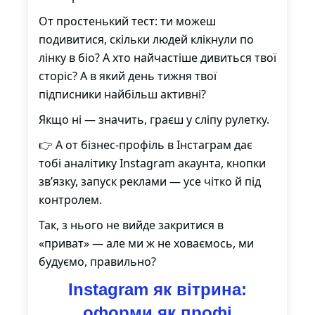
От простенький тест: ти можеш
подивитися, скільки людей клікнули по
лінку в біо? А хто найчастіше дивиться твої
сторіс? А в який день тижня твої
підписники найбільш активні?
Якщо ні — значить, граєш у сліпу рулетку.
👉 А от бізнес-профіль в Інстаграм дає
тобі аналітику Instagram акаунта, кнопки
зв’язку, запуск реклами — усе чітко й під
контролем.
Так, з нього не вийде закритися в
«приват» — але ми ж не ховаємось, ми
будуємо, правильно?
Instagram як вітрина:
оформи як профі