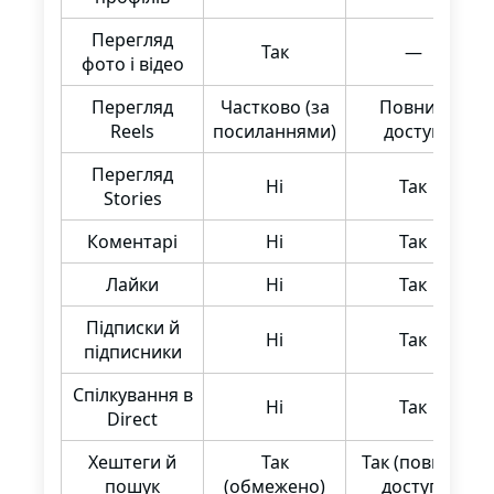
Перегляд
Так
—
фото і відео
Перегляд
Частково (за
Повний
Reels
посиланнями)
доступ
Перегляд
Ні
Так
Stories
Коментарі
Ні
Так
Лайки
Ні
Так
Підписки й
Ні
Так
підписники
Спілкування в
Ні
Так
Direct
Хештеги й
Так
Так (повний
пошук
(обмежено)
доступ)